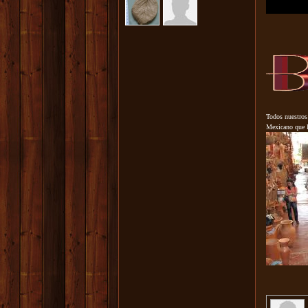
T
odos nuestros
Mexicano que lo