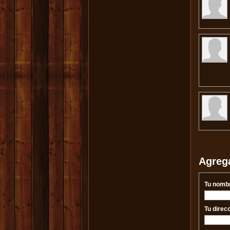
Agreg
Tu nomb
Tu direc