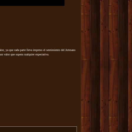
lor, ya que cada parte lleva impreso el sentimiento del Artesano
un valor que supera cualquier expectativa.