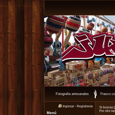
Fotografia artesanales
Frasco co
Ingresar
-
Registrarse
Si buscas
Por otro la
Menú