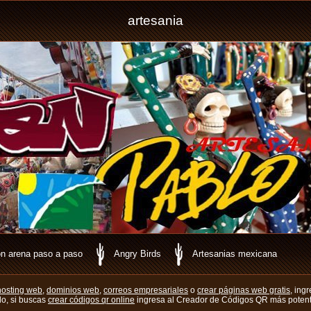
artesania
n arena paso a paso
Angry Birds
Artesanias mexicana
hosting web,
dominios web,
correos empresariales
o
crear páginas web gratis,
ingr
do, si buscas
crear códigos qr online
ingresa al Creador de Códigos QR más potent