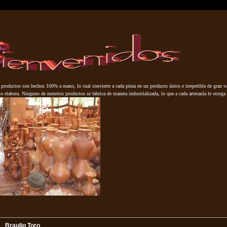
 productos son hechos 100% a mano, lo cual convierte a cada pieza en un producto único e irrepetible de gran va
 elabora. Ninguno de nuestros productos se fabrica de manera industrializada, lo que a cada artesanía le otorga 
Braulio Toro